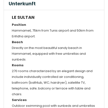
Unterkunft
LE SULTAN
Position
Hammamet, 75km from Tunis airport and 50km from
Enfidha airport.
Beach
Directly on the most beautiful sandy beach in
Hammamet, equipped with free umbrellas and
sunbeds.
Rooms
270 rooms characterized by an elegant design and
include individually controlled air conditioning,
bathroom (bathtub, WC; hairdryer), satellite TV,
telephone, safe; balcony or terrace with table and
chairs.
Services
Outdoor swimming pool with sunbeds and umbrellas