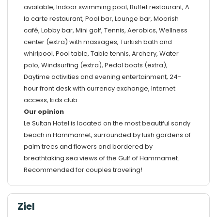
available, Indoor swimming pool, Buffet restaurant, A
la carte restaurant, Pool bar, Lounge bar, Moorish
café, Lobby bar, Mini golf, Tennis, Aerobics, Wellness
center (extra) with massages, Turkish bath and
whirlpool, Pool table, Table tennis, Archery, Water
polo, Windsurfing (extra), Pedal boats (extra),
Daytime activities and evening entertainment, 24-
hour front desk with currency exchange, Internet
access, kids club.
Our opinion
Le Sultan Hotel is located on the most beautiful sandy
beach in Hammamet, surrounded by lush gardens of
palm trees and flowers and bordered by
breathtaking sea views of the Gulf of Hammamet.
Recommended for couples traveling!
Ziel