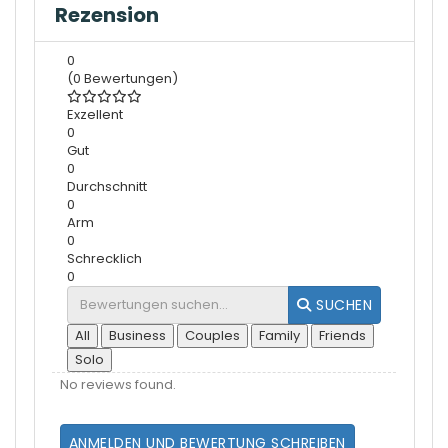
Rezension
0
(0 Bewertungen)
Exzellent
0
Gut
0
Durchschnitt
0
Arm
0
Schrecklich
0
SUCHEN
All
Business
Couples
Family
Friends
Solo
No reviews found.
ANMELDEN UND BEWERTUNG SCHREIBEN