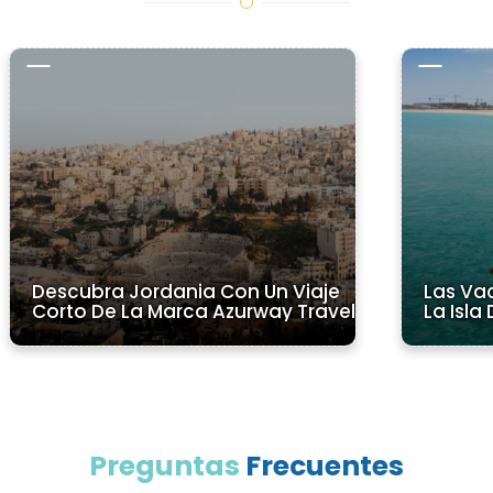
Descubra Jordania Con Un Viaje
Las Va
Corto De La Marca Azurway Travel
La Isl
Preguntas
Frecuentes