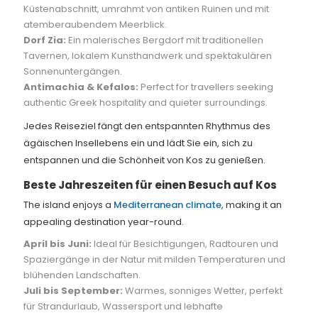
Küstenabschnitt, umrahmt von antiken Ruinen und mit
atemberaubendem Meerblick.
Dorf Zia:
Ein malerisches Bergdorf mit traditionellen
Tavernen, lokalem Kunsthandwerk und spektakulären
Sonnenuntergängen.
Antimachia & Kefalos:
Perfect for travellers seeking
authentic Greek hospitality and quieter surroundings.
Jedes Reiseziel fängt den entspannten Rhythmus des
ägäischen Insellebens ein und lädt Sie ein, sich zu
entspannen und die Schönheit von Kos zu genießen.
Beste Jahreszeiten für einen Besuch auf Kos
The island enjoys a
Mediterranean climate
, making it an
appealing destination year-round.
April bis Juni:
Ideal für Besichtigungen, Radtouren und
Spaziergänge in der Natur mit milden Temperaturen und
blühenden Landschaften.
Juli bis September:
Warmes, sonniges Wetter, perfekt
für Strandurlaub, Wassersport und lebhafte