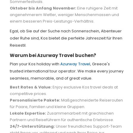
Sommerfestivals.
Oktober bis Anfang November:
Eine ruhigere Zeit mit
angenehmerem Wetter, weniger Menschenmassen und
einem besseren Preis-Leistungs-Verhältnis.
Egal, ob Sie auf der Suche nach Sonnenschein, Abenteuer
oder Ruhe sind, Kos bietet die perfekte Jahreszeit für Ihren
Reisestil.
Warum bei Azurway Travel buchen?
Plan your Kos holiday with
Azurway Travel
, Greece's
trusted international tour operator. We make every journey
seamless, memorable, and of great value.
Best Rates & Value:
Enjoy exclusive Kos travel deals at
competitive prices.
Personalisierte Pakete:
Maßgeschneiderte Reiserouten
für Paare, Familien und kleine Gruppen.
Lokale Expertise:
Zusammenarbeit mit griechischen
Partnern und Reiseführern für authentische Erlebnisse.
24/7-Unterstützung:
Unser freundliches Support-Team
steht Ihnen vor, während und nach Ihrer Reise zur