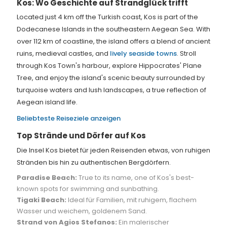
Kos: Wo Geschichte auf Strandglück trifft
Located just 4 km off the Turkish coast, Kos is part of the
Dodecanese Islands in the southeastern Aegean Sea. With
over 112 km of coastline, the island offers a blend of ancient
ruins, medieval castles, and
lively seaside towns
. Stroll
through Kos Town's harbour, explore Hippocrates' Plane
Tree, and enjoy the island's scenic beauty surrounded by
turquoise waters and lush landscapes, a true reflection of
Aegean island life.
Beliebteste Reiseziele anzeigen
Top Strände und Dörfer auf Kos
Die Insel Kos bietet für jeden Reisenden etwas, von ruhigen
Stränden bis hin zu authentischen Bergdörfern.
Paradise Beach:
True to its name, one of Kos's best-
known spots for swimming and sunbathing.
Tigaki Beach:
Ideal für Familien, mit ruhigem, flachem
Wasser und weichem, goldenem Sand.
Strand von Agios Stefanos:
Ein malerischer