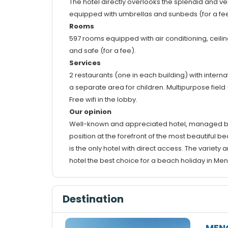
The hotel directly overlooks the splendid and 
equipped with umbrellas and sunbeds (for a fee
Rooms
597 rooms equipped with air conditioning, ceiling
and safe (for a fee).
Services
2 restaurants (one in each building) with intern
a separate area for children. Multipurpose field (
Free wifi in the lobby.
Our opinion
Well-known and appreciated hotel, managed by the
position at the forefront of the most beautiful 
is the only hotel with direct access. The variety
hotel the best choice for a beach holiday in Me
Destination
MEN