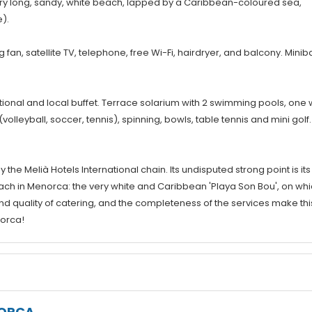
very long, sandy, white beach, lapped by a Caribbean-coloured sea,
).
 fan, satellite TV, telephone, free Wi-Fi, hairdryer, and balcony. Minib
ational and local buffet. Terrace solarium with 2 swimming pools, one 
volleyball, soccer, tennis), spinning, bowls, table tennis and mini golf.
 Melià Hotels International chain. Its undisputed strong point is its
beach in Menorca: the very white and Caribbean 'Playa Son Bou', on wh
 and quality of catering, and the completeness of the services make thi
norca!
ORCA