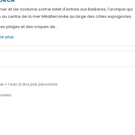
 mer et vie nocturne sont le billet d'entrée aux Baléares, l'archipel qui
e au centre de la mer Méditerranée au large des côtes espagnoles.
es plages et des criques de...
oir plus
nne + 1 sac à dos par personne
onnées