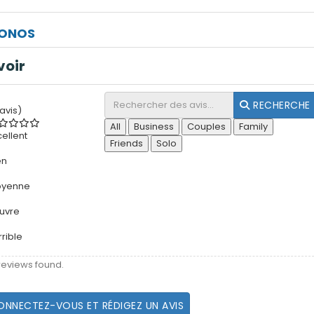
ONOS
voir
RECHERCHE
 avis)
All
Business
Couples
Family
cellent
Friends
Solo
en
yenne
uvre
rrible
reviews found.
ONNECTEZ-VOUS ET RÉDIGEZ UN AVIS