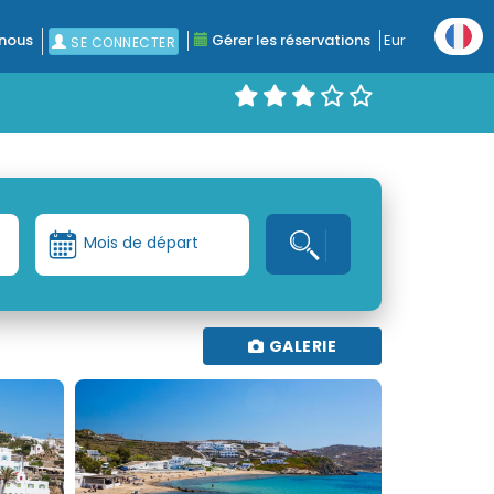
nous
Gérer les réservations
Eur
SE CONNECTER
Mois de départ
GALERIE