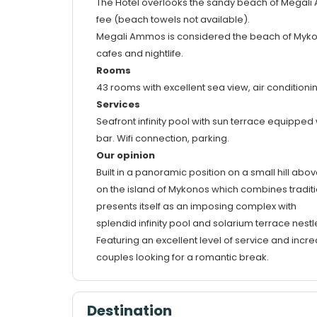
The Hotel overlooks the sandy beach of Megal
fee (beach towels not available).
Megali Ammos is considered the beach of Mykonos
cafes and nightlife.
Rooms
43 rooms with excellent sea view, air conditioning
Services
Seafront infinity pool with sun terrace equipped
bar. Wifi connection, parking.
Our opinion
Built in a panoramic position on a small hill a
on the island of Mykonos which combines traditio
presents itself as an imposing complex with
splendid infinity pool and solarium terrace nestled
Featuring an excellent level of service and incre
couples looking for a romantic break.
Destination