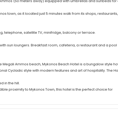
i Ammos (50 meters away) equipped with umbrellas and sunbeds for 
 town, as it located just 5 minutes walk from its shops, restaurants,
, telephone, satellite TV, minifridge, balcony or terrace.
 with sun loungers. Breakfast room, cafeteria, a restaurant and a pool
bove Megali Ammos beach, Mykonos Beach Hotel is a bungalow style ho
nal Cycladic style with modern features and art of hospitality. The Ho
 in the hill.
dible proximity to Mykonos Town, this hotel is the perfect choice for