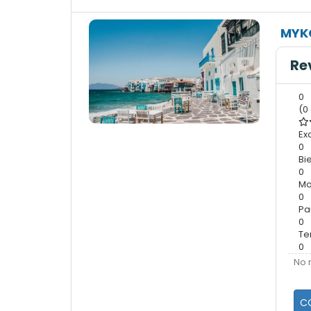
MYK
Re
0
(0
Ex
0
Bi
0
Mo
0
Pa
0
Te
0
No 
C