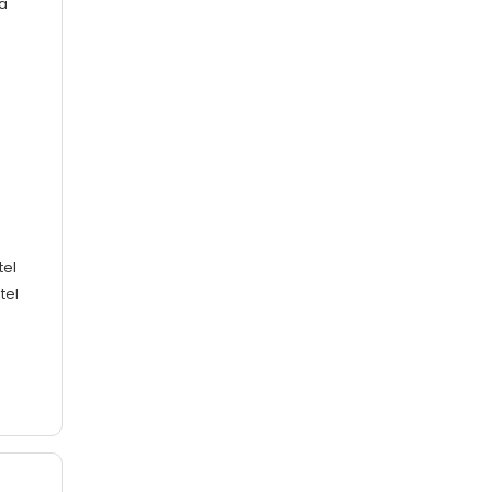
a
tel
tel