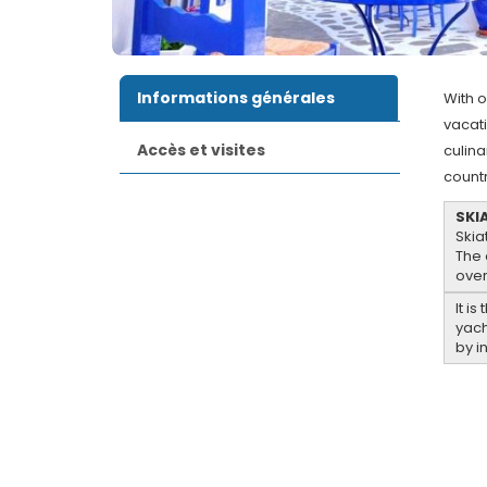
Informations générales
With o
vacati
Accès et visites
culina
countr
SKI
Skia
The 
over
It i
yach
by i