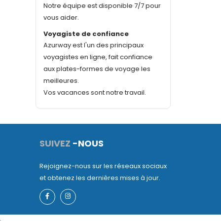
Notre équipe est disponible 7/7 pour
vous aider.
Voyagiste de confiance
Azurway est l'un des principaux
voyagistes en ligne, fait confiance
aux plates-formes de voyage les
meilleures.
Vos vacances sont notre travail.
SUIVEZ
-NOUS
Rejoignez-nous sur les réseaux sociaux
et obtenez les dernières mises à jour.