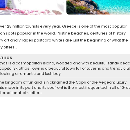
ver 28 million tourists every year, Greece is one of the most popular
on spots popular in the world. Pristine beaches, centuries of history,
ry art and villages postcard whites are just the beginning of what the
y offers...
ATHOS
thos is a cosmopolitan island, wooded and with beautiful sandy bea
capital Skiathos Town is a beautiful town full of taverns and trendy clu
looking a romantic and lush bay.
s the kingdom of fun and is nicknamed the Capri of the Aegean: luxury
ts moor in its port and its seafront is the most frequented in all of Gr
nternational jet-setters.